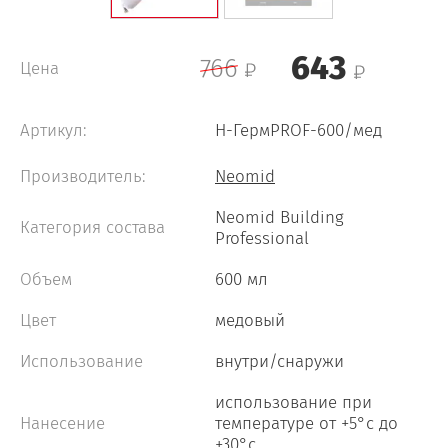
Neomid 460 Wood Protect
643
766
Цена
Neomid Smart In Professional
Артикул:
Н-ГермPROF-600/мед
Производитель:
Neomid
Neomid 007
Neomid Building
Категория состава
Professional
Объем
600 мл
Цвет
медовый
Использование
внутри/снаружи
использование при
Нанесение
температуре от +5°с до
+30°с