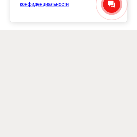
конфиденциальности
Бесплатная доставка по
г.Москва от 30 000 руб.
+ 7 495 118-25-85
пн-птн с 09:00 до 18:00
НЕОМИД ВИДЕО ИНСТРУКЦИИ И СОЦИАЛЬНЫЕ СЕТИ:
Подписаться на рассылку выгодных
предложений Neomid
Будьте в курсе всех событий Neomid