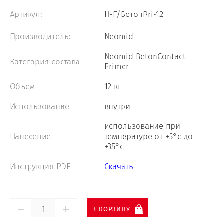
Артикул:
Н-Г/БетонPri-12
Neomid 460 Wood Protect
Производитель:
Neomid
Neomid BetonContact
Neomid Smart In Professional
Категория состава
Primer
Объем
12 кг
Neomid 007
Использование
внутри
использование при
Нанесение
температуре от +5°с до
+35°с
Инструкция PDF
Скачать
В КОРЗИНУ