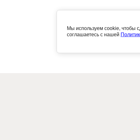
Мы используем cookie, чтобы с
соглашаетесь с нашей
Политик
Интер
NEOMID-SHOP
Neomi
Катал
Интернет-магазин НЕОМИД в России
Доста
Оплат