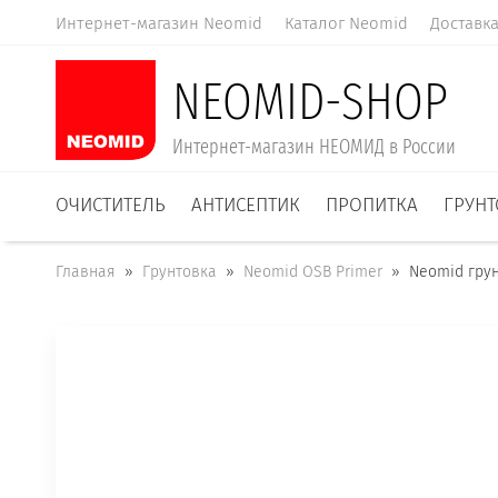
Интернет-магазин Neomid
Каталог Neomid
Доставк
NEOMID-SHOP
Интернет-магазин НЕОМИД в России
ОЧИСТИТЕЛЬ
АНТИСЕПТИК
ПРОПИТКА
ГРУНТ
Главная
  »  
Грунтовка
  »  
Neomid OSB Primer
  »  Neomid гр