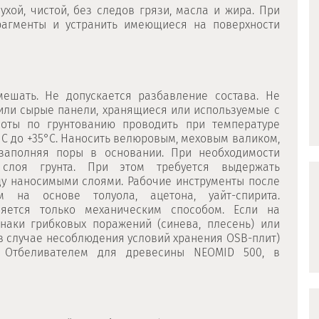
хой, чистой, без следов грязи, масла и жира. При
рагменты и устранить имеющиеся на поверхности
ешать. Не допускается разбавление состава. Не
или сырые панели, хранящиеся или используемые с
боты по грунтованию проводить при температуре
°С до +35°С. Наносить велюровым, меховым валиком,
 заполняя поры в основании. При необходимости
 слоя грунта. При этом требуется выдержать
ду наносимыми слоями. Рабочие инструменты после
 на основе толуола, ацетона, уайт-спирита.
яется только механическим способом. Если на
наки грибковых поражений (синева, плесень) или
в случае несоблюдения условий хранения ОSВ-плит)
а Отбеливателем для древесины NEOMID 500, в