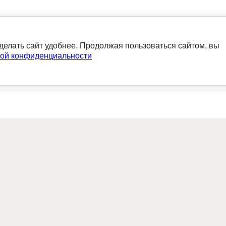
делать сайт удобнее. Продолжая пользоваться сайтом, вы
ой конфиденциальности
нет-магазин
Бесплатная
d
доставка по
г.Москва от 30 000
ог Neomid
руб.
вка
а
+ 7 495 118-25-85