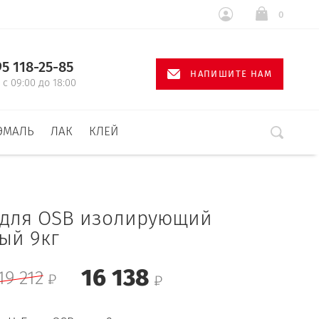
0
95 118-25-85
НАПИШИТЕ НАМ
с 09:00 до 18:00
ЭМАЛЬ
ЛАК
КЛЕЙ
 для OSB изолирующий
ый 9кг
16 138
19 212