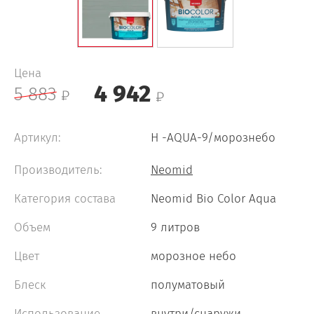
Neomid 460 Wood Protect
Цена
Neomid Smart In Professional
4 942
5 883
Neomid 007
Артикул:
Н -AQUA-9/морознебо
Производитель:
Neomid
Категория состава
Neomid Bio Color Aqua
Объем
9 литров
Цвет
морозное небо
Блеск
полуматовый
Использование
внутри/снаружи